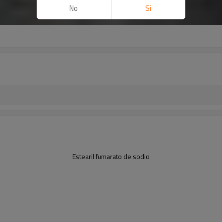
No
Si
Estearil fumarato de sodio