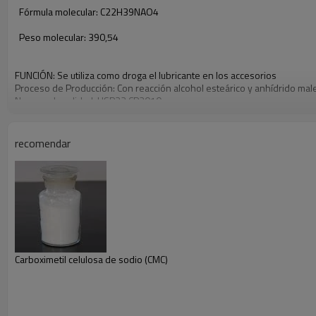
Fórmula molecular
:
C22H39NAO4
Peso molecular:
390,54
FUNCIÓN
: Se utiliza como
droga
el lubricante
en los accesorios
Proceso de Producción:
Con
reacción
alcohol
esteárico
y
anhídrido mal
Normas de calidad:
USP32
CP2010
recomendar
Carboximetil celulosa de sodio (CMC)