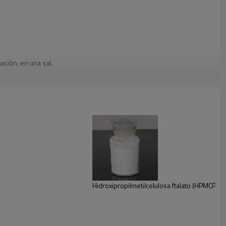
uación
, en una sal
.
Hidroxipropilmetilcelulosa ftalato (HPMCP H