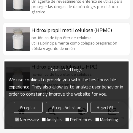
Un agente de revestimiento entérico se utiliza para
proteger las drogas de dación degrs por el ácido
gástrico
Hidroxipropil metil celulosa (HPMC)
no-iónico de tipo éter de celulosa
utiliza principalmente como colapso preparación
sólida y agente de unión
Hidroxipropilcelulosa (L-HPC)
Cookie settings
no-iónico de tipo éter de celulosa
We use cookies to provide you with the best possible
utiliza principalmente como colapso preparación
sólida y agente de unión
experience. They also allow us to analyze user behavior in
modelo:LH-21
order to constantly improve the website for you.
Accept all
Accept Selection
Reject All
Inicio
búsqueda
categoría
Enviar consulta
Necessary
Analytics
Preferences
Marketing