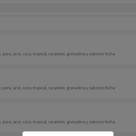
, pera, arce, coco, tropical, caramelo, granadina y sabores fecha
, pera, arce, coco, tropical, caramelo, granadina y sabores fecha
, pera, arce, coco, tropical, caramelo, granadina y sabores fecha