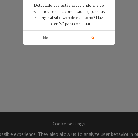
Detectado que estás accediendo al sitio
web móvil en una computadora, ¿deseas
redirigir al sitio web de escritorio? Haz
clic en 'sí' para continuar
No
Si
Cookie settings
sible experience. They also allow us to analyze user behavior in 