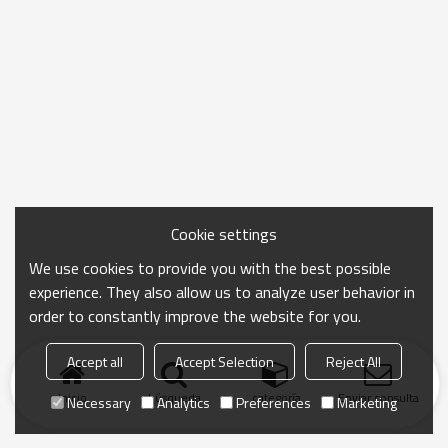
Cookie settings
We use cookies to provide you with the best possible
experience. They also allow us to analyze user behavior in
order to constantly improve the website for you.
Accept all
Accept Selection
Reject All
Inicio
búsqueda
categoría
Enviar consulta
Necessary
Analytics
Preferences
Marketing