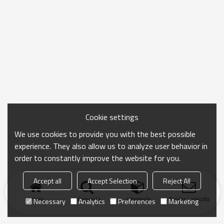
Cookie settings
We use cookies to provide you with the best possible
experience. They also allow us to analyze user behavior in
order to constantly improve the website for you.
Accept all
Accept Selection
Reject All
Inicio
búsqueda
categoría
Enviar consulta
Necessary
Analytics
Preferences
Marketing