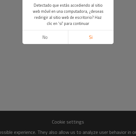
Detectado que estás accediendo al sitio
web móvil en una computadora, ¿deseas
redirigir al sitio web de escritorio? Haz
clic en 'sí' para continuar
No
Si
Cookie settings
sible experience. They also allow us to analyze user behavior in 