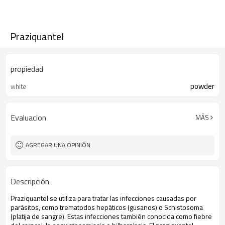
Praziquantel
propiedad
powder
white
Evaluacion
MÁS
AGREGAR UNA OPINIÓN
Descripción
Praziquantel
se utiliza para tratar
las infecciones causadas por
parásitos, como
trematodos hepáticos
(gusanos
) o
Schistosoma
(
platija
de sangre).
Estas infecciones
también
conocida como fiebre