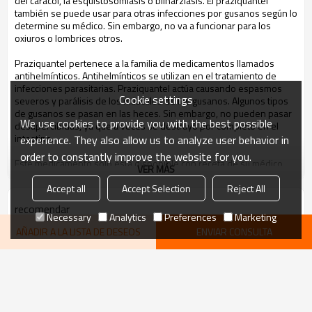
del
caracol
, la esquistosomiasis
o
bilharziasis.
El praziquantel
también se puede usar
para
otras infecciones por gusanos
según lo
determine su
médico.
Sin embargo,
no va a funcionar
para los
oxiuros
o
lombrices
otros
.
Praziquantel
pertenece a la familia
de medicamentos llamados
antihelmínticos.
Antihelmínticos
se utilizan
en el tratamiento de
infecciones parasitarias
.
Praziquantel
actúa causando
espasmos
Cookie settings
severos
y parálisis
de los músculos
de los gusanos
.
Algunos tipos
de
gusanos
se pasan
en las heces.
Sin embargo, no
pueden pasar
We use cookies to provide you with the best possible
desapercibidas,
ya que
a veces se
destruyó por completo
en el
intestino.
experience. They also allow us to analyze user behavior in
order to constantly improve the website for you.
Este medicamento
sólo está disponible con
receta
de su médico.
VER MÁS
Accept all
Accept Selection
Reject All
Una vez que el
medicamento
ha
sido
aprobado para su
comercialización
para un cierto uso
, la experiencia
puede mostrar
recomendar
que
también es útil
para otros problemas médicos
.
Aunque estos
Necessary
Analytics
Preferences
Marketing
usos
no están incluidos en
el etiquetado del producto
, praziquantel
AÑADIR A LA LISTA DE DESEOS
ENVIAR CONSULTA
se utiliza en
ciertos pacientes con
las siguientes condiciones
médicas
:
Algunos tipos de
infecciones por
trematodos
.
Algunos tipos de
infecciones por cestodos
.